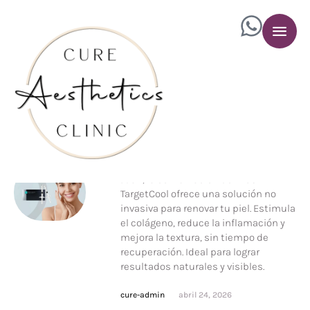
INJECTABLES
,
INYECTABLES
REJURAN + TARGETCOOL
Rejuvenecimiento De La Piel
Ahora disponible en Fajardo y San
®
Juan, la combinación de REJURAN
+
TargetCool ofrece una solución no
invasiva para renovar tu piel. Estimula
el colágeno, reduce la inflamación y
mejora la textura, sin tiempo de
recuperación. Ideal para lograr
resultados naturales y visibles.
cure-admin
abril 24, 2026