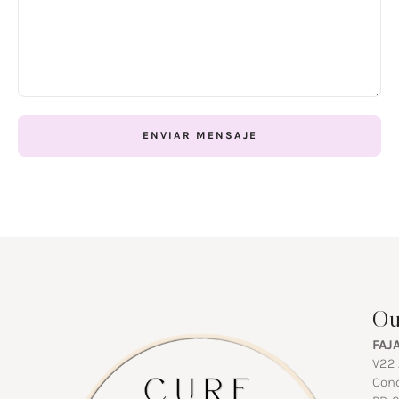
ENVIAR MENSAJE
Ou
FAJ
V22 
Conq